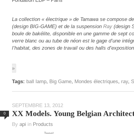
Fondation EDF – Paris
La collection « électrique » de Tamawa se compose de
(design BIG-GAME) et de la suspension
Ray
(design S
boule de bakélite, disponible en une gamme de sept cou
verre blanc ou au tube de néon est le gage d’une intégr
l’habitat, des zones de travail ou des halls d’exposition
»
Tags:
ball lamp
,
Big Game
,
Mondes électriques
,
ray
,
S
SEPTEMBRE 13, 2012
XX Models. Young Belgian Architec
0
By
api
in
Products
Tweet