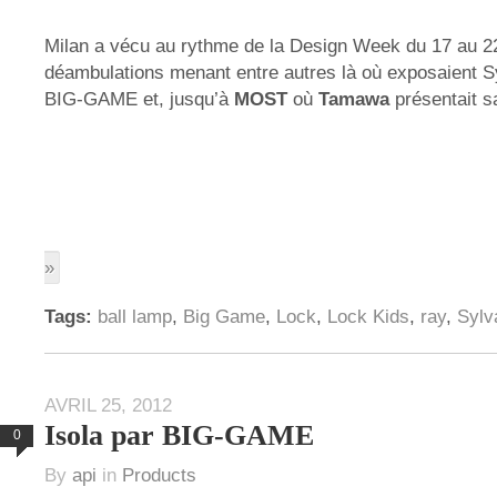
Milan a vécu au rythme de la Design Week du 17 au 22 
déambulations menant entre autres là où exposaient Sy
BIG-GAME et, jusqu’à
MOST
où
Tamawa
présentait sa
»
Tags:
ball lamp
,
Big Game
,
Lock
,
Lock Kids
,
ray
,
Sylv
AVRIL 25, 2012
Isola par BIG-GAME
0
By
api
in
Products