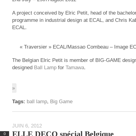
A project conceived by Elric Petit, head of the bachelo
programme in industrial design at ECAL, and Chris Kab
ECAL.
« Traversier » ECAL/Massao Combeau – Image EC
The Belgian Elric Petit is member of BIG-GAME desi
designed
Ball Lamp
for
Tamawa
.
»
Tags:
ball lamp
,
Big Game
JUIN 6, 2012
ELLE DECO spécial Belgique
0