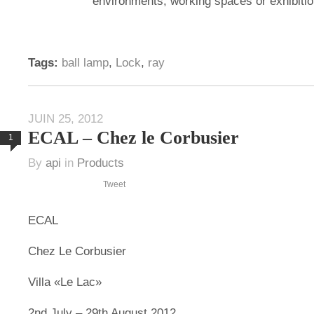
environments, working spaces or exhibitio
Tags:
ball lamp
,
Lock
,
ray
JUIN 25, 2012
ECAL – Chez le Corbusier
1
By
api
in
Products
Tweet
ECAL
Chez Le Corbusier
Villa «Le Lac»
2nd July – 29th August 2012