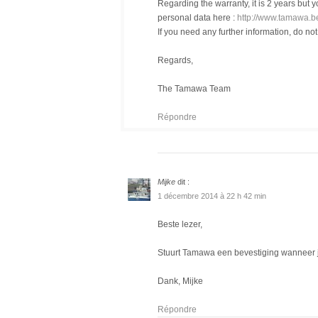
Regarding the warranty, it is 2 years but yo
personal data here :
http://www.tamawa.be
If you need any further information, do not
Regards,
The Tamawa Team
Répondre
Mijke
dit :
1 décembre 2014 à 22 h 42 min
Beste lezer,
Stuurt Tamawa een bevestiging wanneer j
Dank, Mijke
Répondre