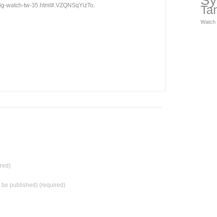
Sy
-big-watch-tw-35.html#.VZQNSqYizTo
.
Ta
Watch
red)
t be published) (required)