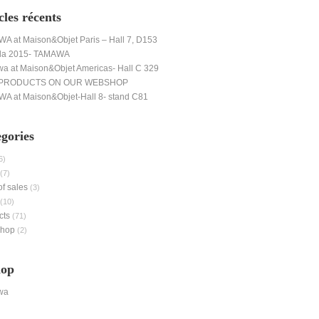
cles récents
A at Maison&Objet Paris – Hall 7, D153
da 2015- TAMAWA
a at Maison&Objet Americas- Hall C 329
PRODUCTS ON OUR WEBSHOP
A at Maison&Objet-Hall 8- stand C81
gories
6)
(7)
of sales
(3)
(10)
cts
(71)
shop
(2)
hop
wa