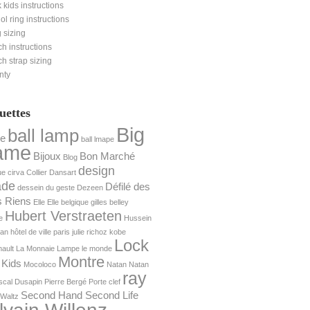
 kids instructions
nol ring instructions
 sizing
h instructions
h strap sizing
nty
uettes
Big
ball lamp
e
ball lmape
ame
Bijoux
Bon Marché
Blog
design
ue
cirva
Collier
Dansart
ade
Défilé des
dessein du geste
Dezeen
s Riens
Elle
Elle belgique
gilles belley
Hubert Verstraeten
e
Hussein
yan
hôtel de ville paris
julie richoz
kobe
Lock
ault
La Monnaie
Lampe
le monde
Montre
 Kids
Mocoloco
Natan
Natan
ray
scal Dusapin
Pierre Bergé
Porte clef
Second Hand Second Life
Waltz