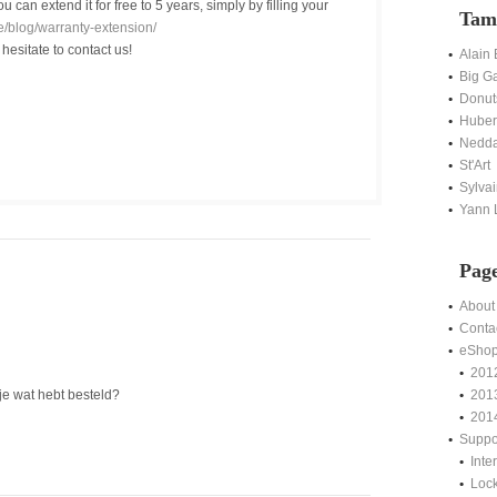
u can extend it for free to 5 years, simply by filling your
Tam
/blog/warranty-extension/
 hesitate to contact us!
Alain
Big G
Donut
Hubert
Nedda
St'Art
Sylvai
Yann L
Pag
About
Conta
eSho
201
e wat hebt besteld?
201
201
Suppo
Int
Lock