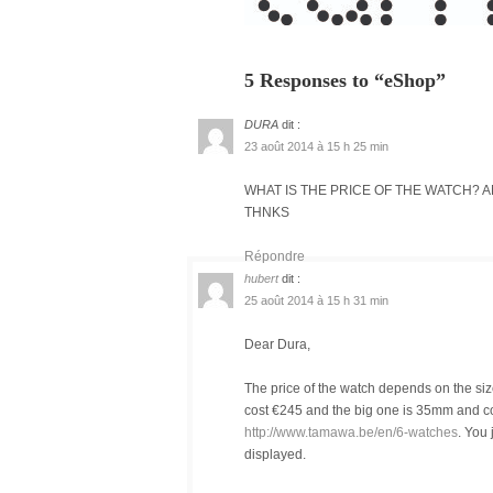
5 Responses to “eShop”
DURA
dit :
23 août 2014 à 15 h 25 min
WHAT IS THE PRICE OF THE WATCH? 
THNKS
Répondre
hubert
dit :
25 août 2014 à 15 h 31 min
Dear Dura,
The price of the watch depends on the siz
cost €245 and the big one is 35mm and cos
http://www.tamawa.be/en/6-watches
. You
displayed.