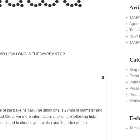
Arti
TAMAW
Agen
Tamaw
NEW 
TAMAW
AND HOW LONG IS THE WARRANTY ?
Cate
Blog
(
Event
Point 
Press
Produ
Work
e of the bakelite ball. The small one is 27mm of diameter and
t €265. For more information, click on the following link:
E-s
 just need to choose your watch and the price will be
Tama