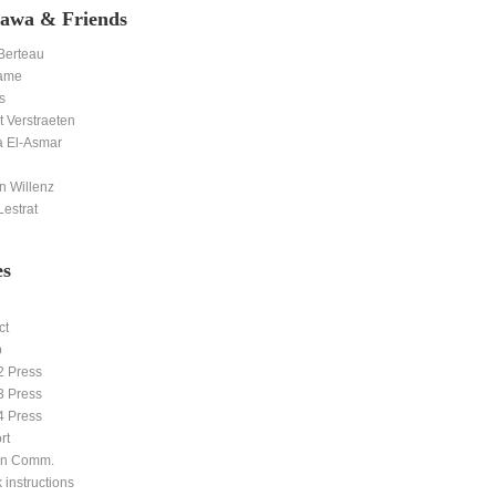
awa & Friends
 Berteau
ame
s
 Verstraeten
 El-Asmar
n Willenz
estrat
es
ct
p
2 Press
3 Press
4 Press
rt
ern Comm.
 instructions