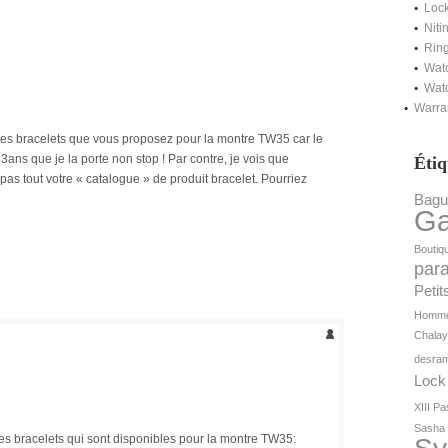
Lock
Niti
Ring
Watc
Watc
Warra
 les bracelets que vous proposez pour la montre TW35 car le
ns que je la porte non stop ! Par contre, je vois que
Étiq
 pas tout votre « catalogue » de produit bracelet. Pourriez
Bagu
G
Boutiq
par
Petit
Homm
Chala
desram
Lock
XIII
Pa
Sasha 
 les bracelets qui sont disponibles pour la montre TW35: