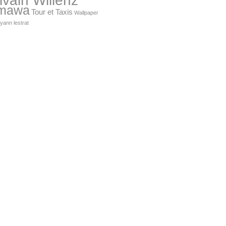
lvain Willenz
mawa
Tour et Taxis
Wallpaper
yann lestrat