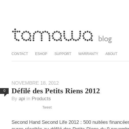
CONTACT
ESHOP
SUPPORT
WARRANTY
ABOUT
NOVEMBRE 18, 2012
Défilé des Petits Riens 2012
0
By
api
in
Products
Tweet
Second Hand Second Life 2012 : 500 nuitées financée