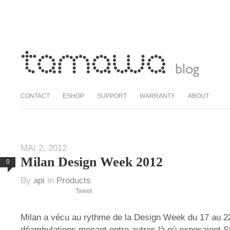
CONTACT
ESHOP
SUPPORT
WARRANTY
ABOUT
MAI 2, 2012
Milan Design Week 2012
0
By
api
in
Products
Tweet
Milan a vécu au rythme de la Design Week du 17 au 22 
déambulations menant entre autres là où exposaient Sy