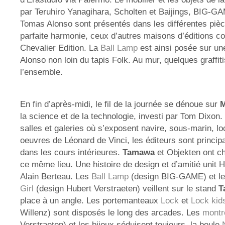
par Teruhiro Yanagihara, Scholten et Baijings, BIG-GA
Tomas Alonso sont présentés dans les différentes pièc
parfaite harmonie, ceux d’autres maisons d’éditions
Chevalier Edition. La
Ball Lamp
est ainsi posée sur un
Alonso non loin du tapis Folk. Au mur, quelques graffit
l’ensemble.
En fin d’après-midi, le fil de la journée se dénoue sur
la science et de la technologie, investi par Tom Dixon.
salles et galeries où s’exposent navire, sous-marin, l
oeuvres de Léonard de Vinci, les éditeurs sont princip
dans les cours intérieures.
Tamawa
et Objekten ont ch
ce même lieu. Une histoire de design et d’amitié unit H
Alain Berteau. Les
Ball Lamp
(design BIG-GAME) et l
Girl
(design Hubert Verstraeten) veillent sur le stand
T
place à un angle. Les portemanteaux
Lock
et
Lock kid
Willenz) sont disposés le long des arcades. Les
montr
Verstraeten) et les bijoux séduisent toujours, la boule